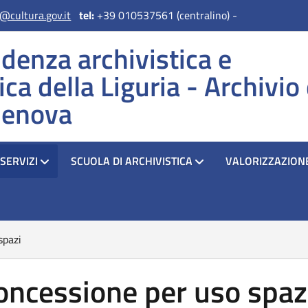
@cultura.gov.it
tel:
+39 010537561 (centralino) -
denza archivistica e
ica della Liguria - Archivio 
Genova
SERVIZI
SCUOLA DI ARCHIVISTICA
VALORIZZAZION
spazi
oncessione per uso spaz