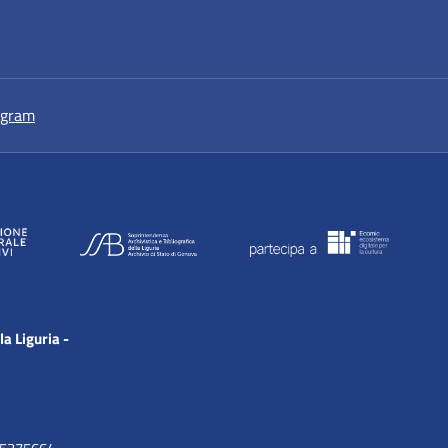
a nuova scheda
si apre in una nuova scheda
agram
la Liguria -