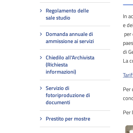
Regolamento delle
In a
sale studio
e de
Domanda annuale di
per 
ammissione ai servizi
paes
di G
Chiedilo all'Archivista
La c
(Richiesta
informazioni)
Tarif
Servizio di
Per 
fotoriproduzione di
conc
documenti
Per 
Prestito per mostre