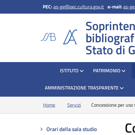
PEC:
as-ge@pec.cultura.gov.it
e
-mail:
as-ge
Soprinten
bibliograf
Stato di 
HOME
ISTITUTO
PATRIMONIO
AMMINISTRAZIONE TRASPARENTE
Home
Servizi
Concessione per uso 
C
Orari della sala studio