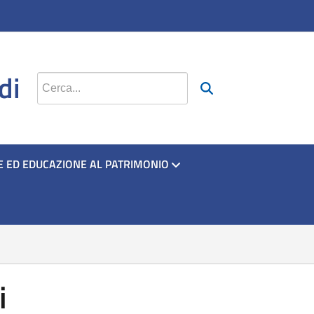
si apre in una nuova scheda
si apre in una nuova scheda
si apre in una nuova scheda
di
Cerca nel sito
E ED EDUCAZIONE AL PATRIMONIO
i