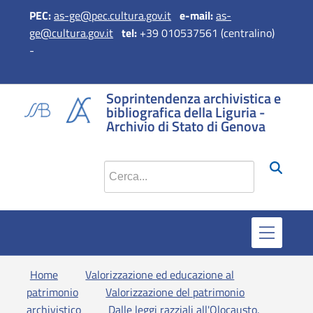
PEC:
as-ge@pec.cultura.gov.it
e
-mail:
as-
ge@cultura.gov.it
tel:
+39 010537561 (centralino)
-
si apre in una 
si apre in 
si apr
Soprintendenza archivistica e
bibliografica della Liguria -
Archivio di Stato di Genova
Cerca nel sito
Home
Valorizzazione ed educazione al
patrimonio
Valorizzazione del patrimonio
archivistico
Dalle leggi razziali all'Olocausto.